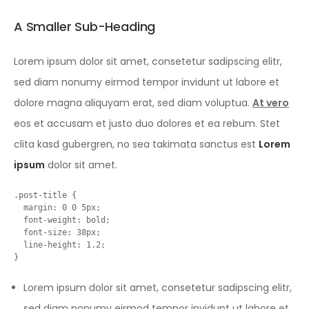
A Smaller Sub-Heading
Lorem ipsum dolor sit amet, consetetur sadipscing elitr,
sed diam nonumy eirmod tempor invidunt ut labore et
dolore magna aliquyam erat, sed diam voluptua.
At vero
eos et accusam et justo duo dolores et ea rebum. Stet
clita kasd gubergren, no sea takimata sanctus est
Lorem
ipsum
dolor sit amet.
.post-title {

  margin: 0 0 5px;

  font-weight: bold;

  font-size: 38px;

  line-height: 1.2;

}
Lorem ipsum dolor sit amet, consetetur sadipscing elitr,
sed diam nonumy eirmod tempor invidunt ut labore et